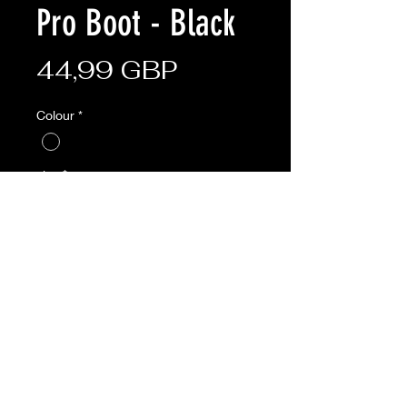
Pro Boot - Black
Ціна
44,99 GBP
Colour
*
size
*
Кількість
*
Додати у кошик
ONLINE ONLY