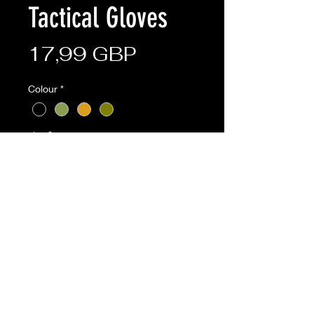
Tactical Gloves
Ціна
17,99 GBP
Colour
*
size
*
Кількість
*
Додати у кошик
BTP,Coyote,Olive available online