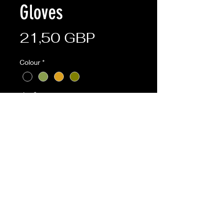
Gloves
Cena
21,50 GBP
Colour
*
size
*
Sztuk
*
Dodaj do koszyka
BTP,Coyote,Olive available online