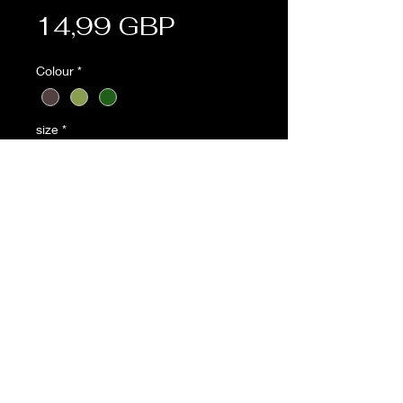
Cena
14,99 GBP
Colour
*
size
*
Sztuk
*
Dodaj do koszyka
Description:
• Ankle drawstrings
• Waist tie