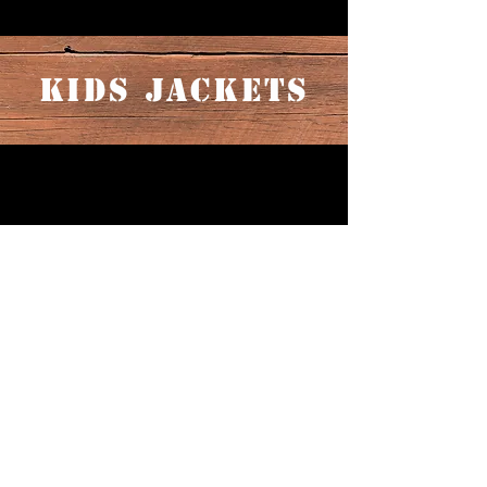
KIDS JACKETS
W tej chwili nie mamy
żadnych produktów
do wyświetlenia.
Terms & Conditions
Shipping & Returns
© FRONTLINE ARMY SURPLUS 2019