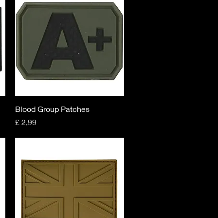
Snel overzicht
Blood Group Patches
Prijs
£ 2,99