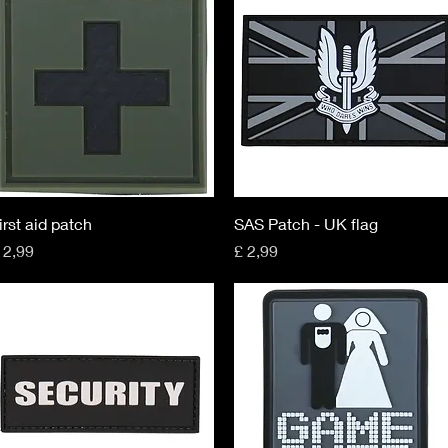
Snel overzicht
Snel overzicht
irst aid patch
SAS Patch - UK flag
rijs
Prijs
 2,99
£ 2,99