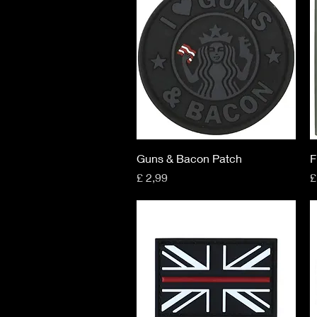
Snel overzicht
Guns & Bacon Patch
F
Prijs
P
£ 2,99
£