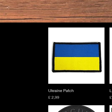
Snel overzicht
Ukraine Patch
L
Prijs
P
£ 2,99
£