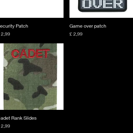
Snel overzicht
Snel overzicht
ecurity Patch
Game over patch
rijs
Prijs
 2,99
£ 2,99
Snel overzicht
adet Rank Slides
rijs
 2,99