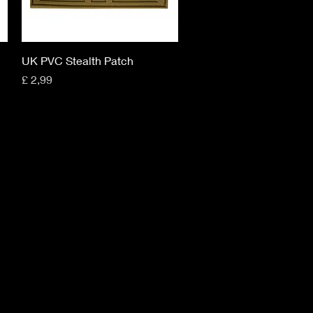
Snel overzicht
UK PVC Stealth Patch
Prijs
£ 2,99