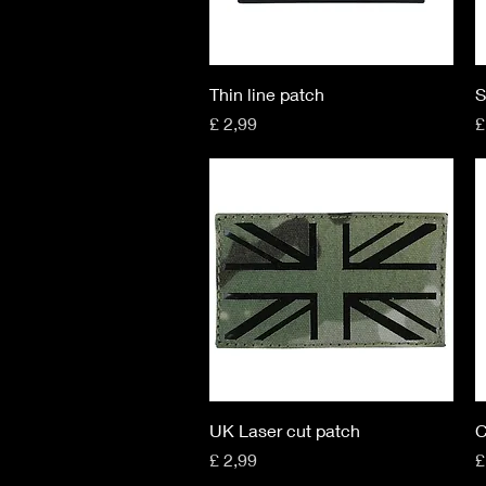
Snel overzicht
Thin line patch
S
Prijs
P
£ 2,99
£
Snel overzicht
UK Laser cut patch
C
Prijs
P
£ 2,99
£