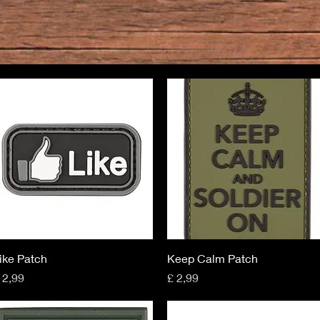
Snel overzicht
Snel overzicht
ike Patch
Keep Calm Patch
rijs
Prijs
 2,99
£ 2,99