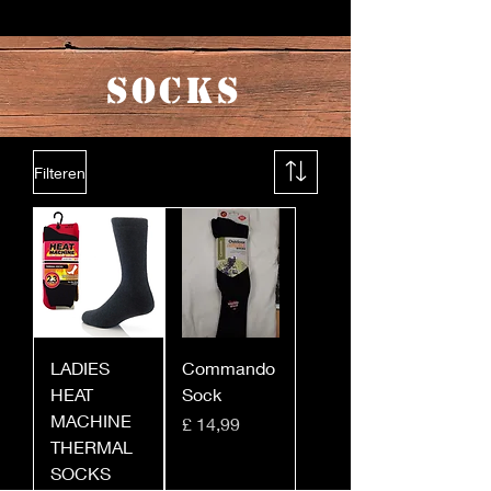
SOCKS
Filteren
LADIES
Commando
HEAT
Sock
MACHINE
Prijs
£ 14,99
THERMAL
SOCKS