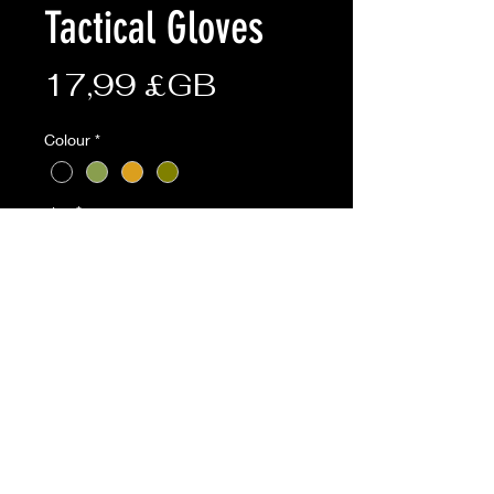
Tactical Gloves
Prix
17,99 £GB
Colour
*
size
*
Quantité
*
Ajouter au panier
BTP,Coyote,Olive available online