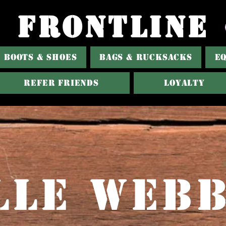
FRONTLINE
BOOTS & SHOES
BAGS & RUCKSACKS
E
Refer Friends
Loyalty
lle web