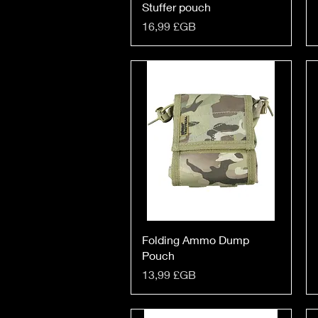
Stuffer pouch
Prix
16,99 £GB
Folding Ammo Dump
Pouch
Prix
13,99 £GB