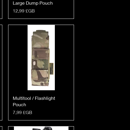
Large Dump Pouch
Prix
12,99 £GB
Multitool / Flashlight
Pouch
Prix
7,99 £GB