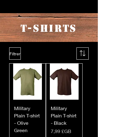
T-SHIRTS
Filtrer
Military
Military
Plain T-shirt
Plain T-shirt
- Olive
- Black
Green
Prix
7,99 £GB