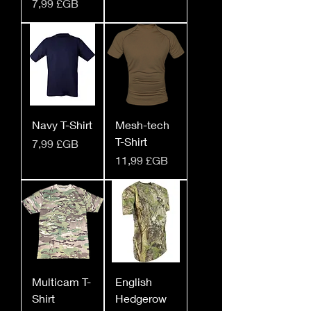
Prix
7,99 £GB
Navy T-Shirt
Mesh-tech
T-Shirt
Prix
7,99 £GB
Prix
11,99 £GB
Multicam T-
English
Shirt
Hedgerow