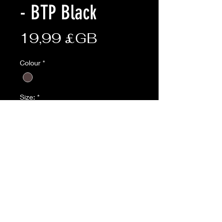
- BTP Black
Prix
19,99 £GB
Colour
*
Size:
*
Quantité
*
Ajouter au panier
Description: