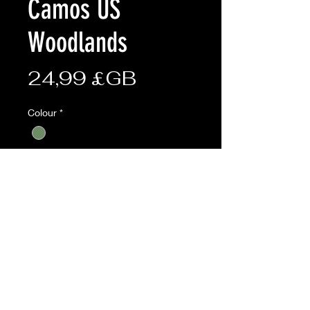
Camos US
Woodlands
Prix
24,99 £GB
Colour
*
size
*
Quantité
*
Ajouter au panier